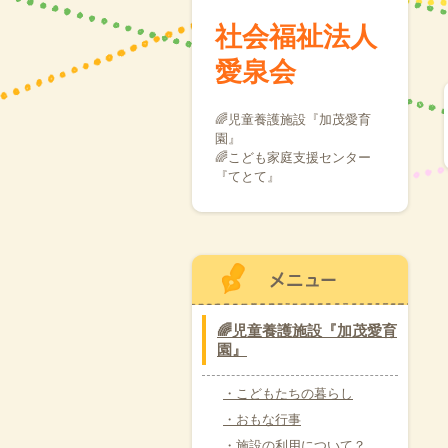
社会福祉法人
愛泉会
🌈児童養護施設『加茂愛育
園』
🌈こども家庭支援センター
『てとて』
🌈児童養護施設『加茂愛育
園』
・こどもたちの暮らし
・おもな行事
・施設の利用について？