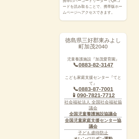
携帯のバーコードリーダーでQRコ
ードを読み取ることで、携帯版ホー
ムページへアクセスできます。
徳島県三好郡東みよし
町加茂2040
児童養護施設『加茂愛育園』
📞
0883-82-3147
こども家庭支援センター『てと
て』
📞
0883-87-7001
📱
090-7821-7712
社会福祉法人 全国社会福祉協
議会
全国児童養護施設協議会
全国児童家庭支援センター協
議会
子ども虐待防止
オレンジリボン運動