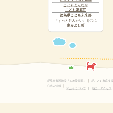
こどもまんなか
こども家庭庁
徳島県こども未来部
『ずっと住みたい』を共に
東みよし町
｜
🌈児童養護施設『加茂愛育園』
🌈こども家庭支
｜
〇求人情報
｜
私たちについて
地図・アクセス