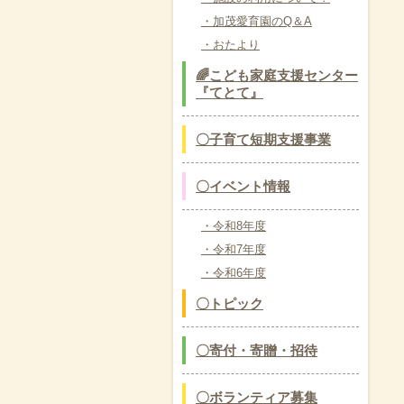
・加茂愛育園のQ＆A
・おたより
🌈こども家庭支援センター
『てとて』
〇子育て短期支援事業
〇イベント情報
・令和8年度
・令和7年度
・令和6年度
〇トピック
〇寄付・寄贈・招待
〇ボランティア募集