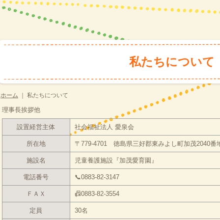
私たちについて
ホーム
｜
私たちについて
理事長挨拶他
設置経営主体
社会福祉法人 愛泉会
所在地
〒779-4701 徳島県三好郡東みよし町加茂2040番
施設名
児童養護施設『加茂愛育園』
電話番号
📞0883-82-3147
ＦＡＸ
📠0883-82-3554
定員
30名