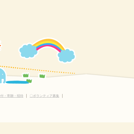
｜
｜
寄付・寄贈・招待
〇ボランティア募集