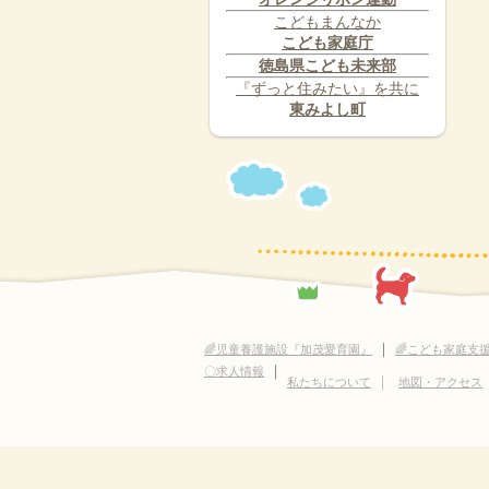
こどもまんなか
こども家庭庁
徳島県こども未来部
『ずっと住みたい』を共に
東みよし町
｜
🌈児童養護施設『加茂愛育園』
🌈こども家庭支
｜
〇求人情報
｜
私たちについて
地図・アクセス