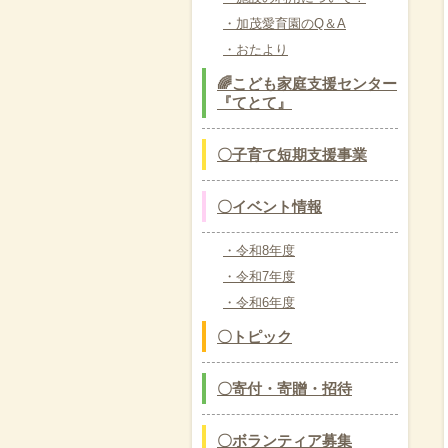
・加茂愛育園のQ＆A
・おたより
🌈こども家庭支援センター
『てとて』
〇子育て短期支援事業
〇イベント情報
・令和8年度
・令和7年度
・令和6年度
〇トピック
〇寄付・寄贈・招待
〇ボランティア募集