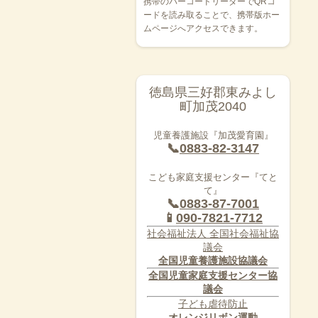
携帯のバーコードリーダーでQRコ
ードを読み取ることで、携帯版ホー
ムページへアクセスできます。
徳島県三好郡東みよし
町加茂2040
児童養護施設『加茂愛育園』
📞
0883-82-3147
こども家庭支援センター『てと
て』
📞
0883-87-7001
📱
090-7821-7712
社会福祉法人 全国社会福祉協
議会
全国児童養護施設協議会
全国児童家庭支援センター協
議会
子ども虐待防止
オレンジリボン運動