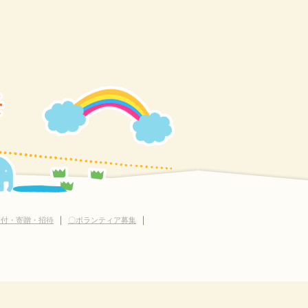
｜
｜
寄付・寄贈・招待
〇ボランティア募集