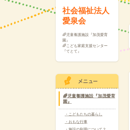
社会福祉法人
愛泉会
🌈児童養護施設『加茂愛育
園』
🌈こども家庭支援センター
『てとて』
🌈児童養護施設『加茂愛育
園』
・こどもたちの暮らし
・おもな行事
・施設の利用について？